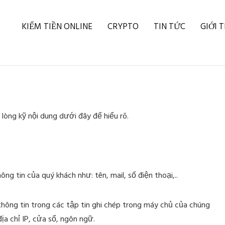
KIẾM TIỀN ONLINE
CRYPTO
TIN TỨC
GIỚI 
 lòng kỹ nội dung dưới đây để hiểu rõ.
g tin của quý khách như: tên, mail, số điện thoại,..
ông tin trong các tập tin ghi chép trong máy chủ của chúng
ịa chỉ IP, cửa sổ, ngôn ngữ.