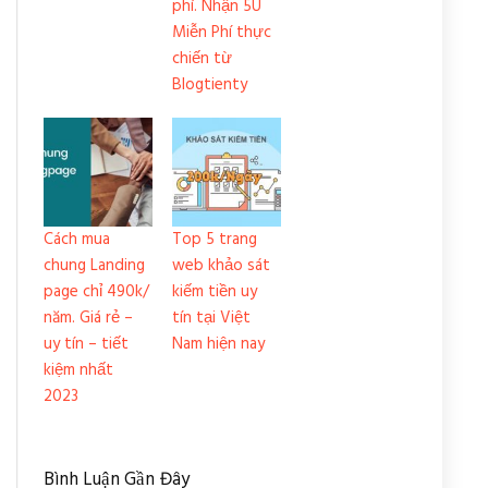
phí. Nhận 5U
Miễn Phí thực
chiến từ
Blogtienty
Cách mua
Top 5 trang
chung Landing
web khảo sát
page chỉ 490k/
kiếm tiền uy
năm. Giá rẻ –
tín tại Việt
uy tín – tiết
Nam hiện nay
kiệm nhất
2023
Bình Luận Gần Đây