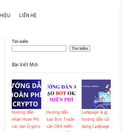
THIỆU
LIÊN HỆ
Tìm kiếm
Tìm kiếm
Bài Viết Mới
Hướng dẫn
Hướng dẫn
Ladipage là gì,
nhận Hoàn Phí
tạo Bot Trade
hướng dẫn sử
các sàn Crypto
sàn OKX miễn
dụng Ladipage