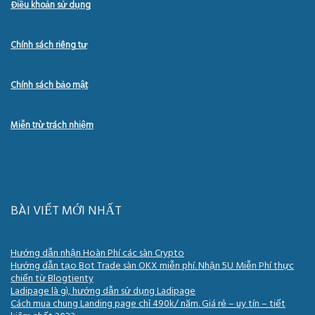
Điều khoản sử dụng
Chính sách riêng tư
Chính sách bảo mật
Miễn trừ trách nhiệm
BÀI VIẾT MỚI NHẤT
Hướng dẫn nhận Hoàn Phí các sàn Crypto
Hướng dẫn tạo Bot Trade sàn OKX miễn phí. Nhận 5U Miễn Phí thực
chiến từ Blogtienty
Ladipage là gì, hướng dẫn sử dụng Ladipage
Cách mua chung Landing page chỉ 490k/ năm. Giá rẻ – uy tín – tiết