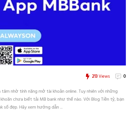
213
Views
0
tâm nhờ tính năng mở tài khoản online. Tuy nhiên với những
khoăn chưa biết tải MB bank như thế nào. Với Blog Tiền tỷ, bạn
nk số đẹp. Hãy xem hướng dẫn ...