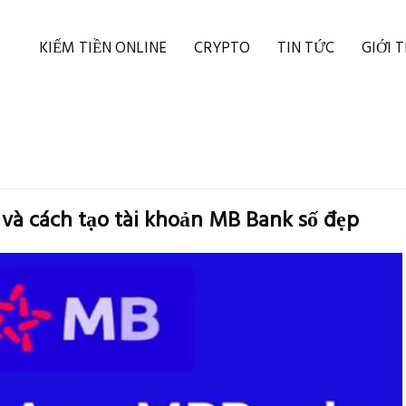
KIẾM TIỀN ONLINE
CRYPTO
TIN TỨC
GIỚI 
và cách tạo tài khoản MB Bank số đẹp