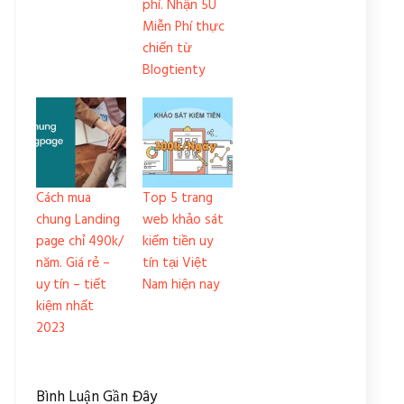
phí. Nhận 5U
Miễn Phí thực
chiến từ
Blogtienty
Cách mua
Top 5 trang
chung Landing
web khảo sát
page chỉ 490k/
kiếm tiền uy
năm. Giá rẻ –
tín tại Việt
uy tín – tiết
Nam hiện nay
kiệm nhất
2023
Bình Luận Gần Đây