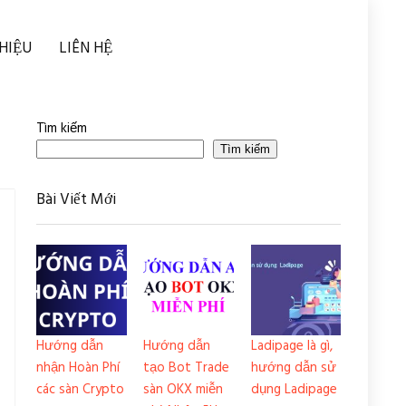
THIỆU
LIÊN HỆ
Tìm kiếm
Tìm kiếm
Bài Viết Mới
Hướng dẫn
Hướng dẫn
Ladipage là gì,
nhận Hoàn Phí
tạo Bot Trade
hướng dẫn sử
các sàn Crypto
sàn OKX miễn
dụng Ladipage