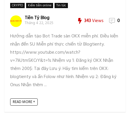
CRYPTO
Kiếm tiền online
Tin tức
Tiền Tỷ Blog
343
Views
0
Tháng 4 22, 2025
Hướng dẫn tạo Bot Trade sàn OKX miễn phí. Điều kiện
nhận đến 5U Miễn phí thực chiến từ Blogtienty.
https://www.youtube.com/watch?
v=7liUtm5KCrY&t=1s Nhiệm vụ 1: Đăng ký OKX Nhận
thêm 200$: Tại đây Lưu ý: Hãy tìm kiếm trên OKX:
blogtienty và ấn Folow như hình. Nhiệm vụ 2: Đăng ký
Onus Nhận thêm ...
READ MORE +