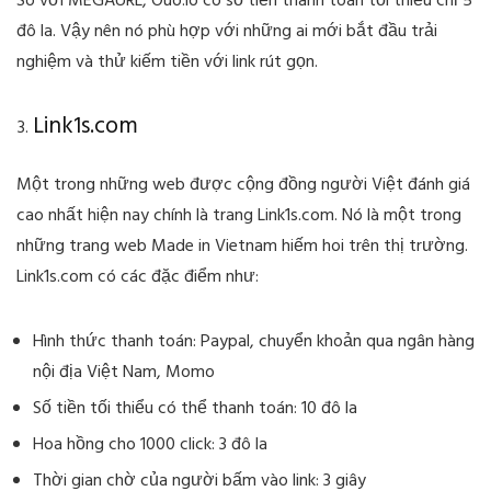
So với MEGAURL, Ouo.io có số tiền thanh toán tối thiểu chỉ 5
đô la. Vậy nên nó phù hợp với những ai mới bắt đầu trải
nghiệm và thử kiếm tiền với link rút gọn.
Link1s.com
Một trong những web được cộng đồng người Việt đánh giá
cao nhất hiện nay chính là trang Link1s.com. Nó là một trong
những trang web Made in Vietnam hiếm hoi trên thị trường.
Link1s.com có các đặc điểm như:
Hình thức thanh toán: Paypal, chuyển khoản qua ngân hàng
nội địa Việt Nam, Momo
Số tiền tối thiểu có thể thanh toán: 10 đô la
Hoa hồng cho 1000 click: 3 đô la
Thời gian chờ của người bấm vào link: 3 giây