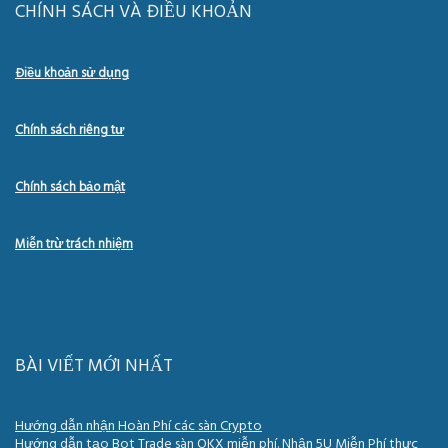
CHÍNH SÁCH VÀ ĐIỀU KHOẢN
Điều khoản sử dụng
Chính sách riêng tư
Chính sách bảo mật
Miễn trừ trách nhiệm
BÀI VIẾT MỚI NHẤT
Hướng dẫn nhận Hoàn Phí các sàn Crypto
Hướng dẫn tạo Bot Trade sàn OKX miễn phí. Nhận 5U Miễn Phí thực