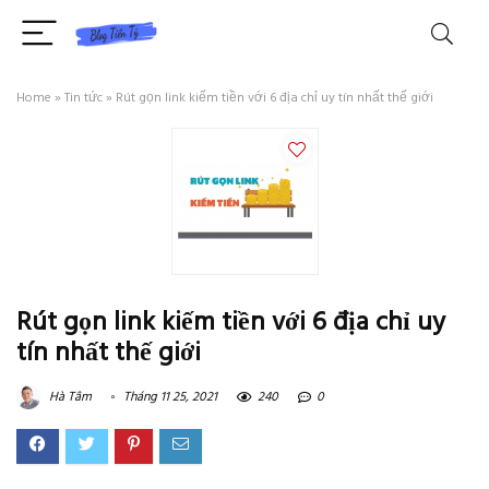
Home
»
Tin tức
»
Rút gọn link kiếm tiền với 6 địa chỉ uy tín nhất thế giới
Rút gọn link kiếm tiền với 6 địa chỉ uy
tín nhất thế giới
Hà Tâm
Tháng 11 25, 2021
240
0