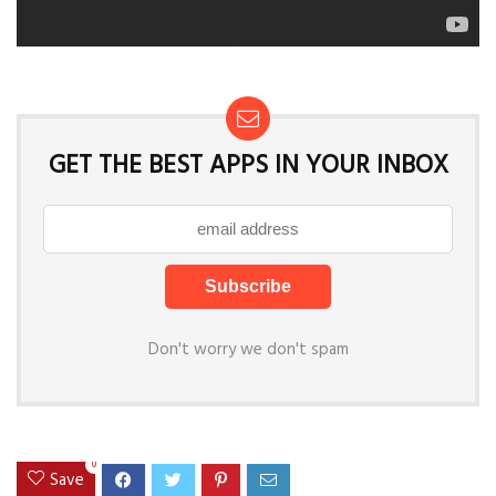
GET THE BEST APPS IN YOUR INBOX
Don't worry we don't spam
0
Save