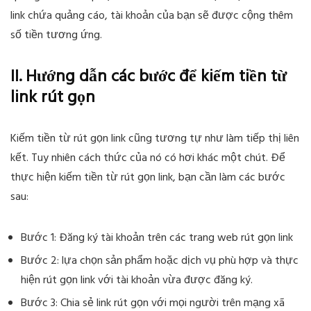
link chứa quảng cáo, tài khoản của bạn sẽ được cộng thêm
số tiền tương ứng.
II. Hướng dẫn các bước để kiếm tiền từ
link rút gọn
Kiếm tiền từ rút gọn link cũng tương tự như làm tiếp thị liên
kết. Tuy nhiên cách thức của nó có hơi khác một chút. Để
thực hiện kiếm tiền từ rút gọn link, bạn cần làm các bước
sau:
Bước 1: Đăng ký tài khoản trên các trang web rút gọn link
Bước 2: lựa chọn sản phẩm hoặc dịch vụ phù hợp và thực
hiện rút gọn link với tài khoản vừa được đăng ký.
Bước 3: Chia sẻ link rút gọn với mọi người trên mạng xã