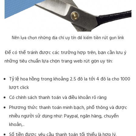
Nên lựa chọn những địa chỉ uy tín để kiếm tiền rút gọn link
Để có thể tránh được các trường hợp trên, bạn cần lưu ý
những tiêu chuẩn lựa chọn trang web rút gọn uy tín:
Tỷ lệ hoa hồng trong khoảng 2.5 đô la tới 4 đô la cho 1000
lượt click
Có chính sách thanh toán và điều khoản rõ ràng
Phương thức thanh toán minh bạch, phổ thông và được
nhiều người sử dụng như: Paypal, ngân hàng, chuyển
khoản,..
Số tiền được yêu cầu thanh toán tối thiểu là hợp lý.