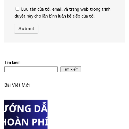
Lưu tên của tôi, email, và trang web trong trình
duyệt này cho lần bình luận kế tiếp của tôi.
Tìm kiếm
Tìm kiếm
Bài Viết Mới