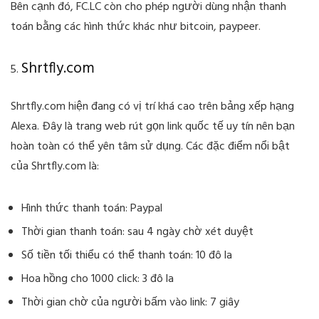
Bên cạnh đó, FC.LC còn cho phép người dùng nhận thanh
toán bằng các hình thức khác như bitcoin, paypeer.
Shrtfly.com
Shrtfly.com hiện đang có vị trí khá cao trên bảng xếp hạng
Alexa. Đây là trang web rút gọn link quốc tế uy tín nên bạn
hoàn toàn có thể yên tâm sử dụng. Các đặc điểm nổi bật
của Shrtfly.com là:
Hình thức thanh toán: Paypal
Thời gian thanh toán: sau 4 ngày chờ xét duyệt
Số tiền tối thiểu có thể thanh toán: 10 đô la
Hoa hồng cho 1000 click: 3 đô la
Thời gian chờ của người bấm vào link: 7 giây