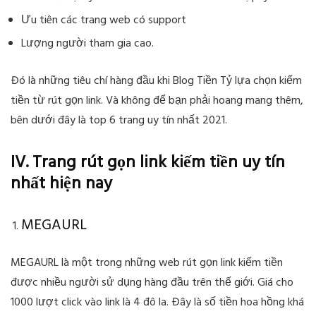
Ưu tiên các trang web có support
Lượng người tham gia cao.
Đó là những tiêu chí hàng đầu khi Blog Tiền Tỷ lựa chọn kiếm
tiền từ rút gọn link. Và không để bạn phải hoang mang thêm,
bên dưới đây là top 6 trang uy tín nhất 2021.
IV. Trang rút gọn link kiếm tiền uy tín
nhất hiện nay
MEGAURL
MEGAURL là một trong những web rút gọn link kiếm tiền
được nhiều người sử dụng hàng đầu trên thế giới. Giá cho
1000 lượt click vào link là 4 đô la. Đây là số tiền hoa hồng khá