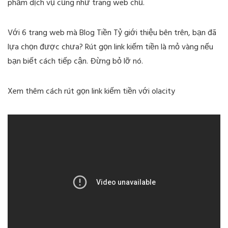
phẩm dịch vụ cũng như trang web chủ.
Với 6 trang web mà Blog Tiền Tỷ giới thiệu bên trên, bạn đã
lựa chọn được chưa? Rút gọn link kiếm tiền là mỏ vàng nếu
bạn biết cách tiếp cận. Đừng bỏ lỡ nó.
Xem thêm cách rút gọn link kiếm tiền với olacity