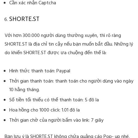
Cần xác nhận Captcha
SHORTE.ST
Với hơn 300.000 người dùng thường xuyên, thì rõ ràng
SHORTE.ST là địa chỉ tin cậy nếu bạn muốn bắt đầu. Những lý
do khiến SHORTE.ST được ưa chuộng đến thế là:
Hình thức thanh toán: Paypal
Thời gian thanh toán: thanh toán cho người dùng vào ngày
10 hằng tháng.
Số tiền tối thiểu có thể thanh toán: 5 đô la
Hoa hồng cho 1000 click: 1.01 đô la
Thời gian chờ của người bấm vào link: 7 giây
Bạn lưu ý là SHORTE.ST không chứa quảng cáo Pop- up nhé.