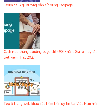
Ladipage là gì, hướng dẫn sử dụng Ladipage
Cách mua chung Landing page chỉ 490k/ năm. Giá rẻ – uy tín –
tiết kiệm nhất 2023
Top 5 trang web khảo sát kiếm tiền uy tín tại Việt Nam hiện