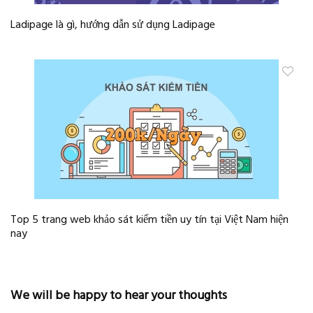
Ladipage là gì, hướng dẫn sử dụng Ladipage
Top 5 trang web khảo sát kiếm tiền uy tín tại Việt Nam hiện
nay
We will be happy to hear your thoughts