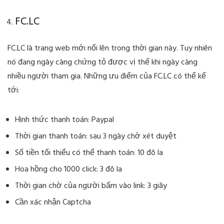
FC.LC
FC.LC là trang web mới nổi lên trong thời gian này. Tuy nhiên
nó đang ngày càng chứng tỏ được vị thế khi ngày càng
nhiều người tham gia. Những ưu điểm của FC.LC có thể kể
tới:
Hình thức thanh toán: Paypal
Thời gian thanh toán: sau 3 ngày chờ xét duyệt
Số tiền tối thiểu có thể thanh toán: 10 đô la
Hoa hồng cho 1000 click: 3 đô la
Thời gian chờ của người bấm vào link: 3 giây
Cần xác nhận Captcha