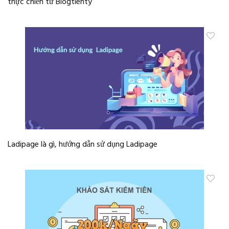
thực chiến từ Blogtienty
Ladipage là gì, hướng dẫn sử dụng Ladipage