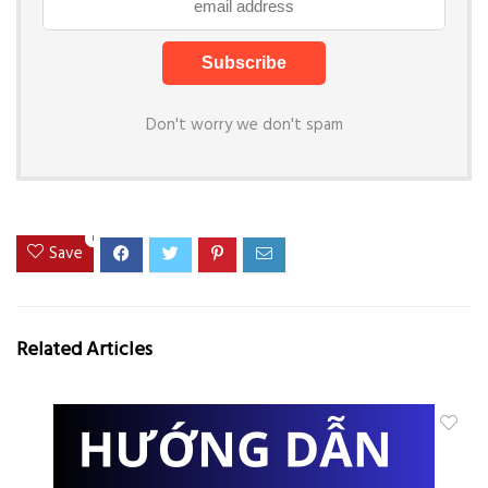
Don't worry we don't spam
1
Save
Related Articles