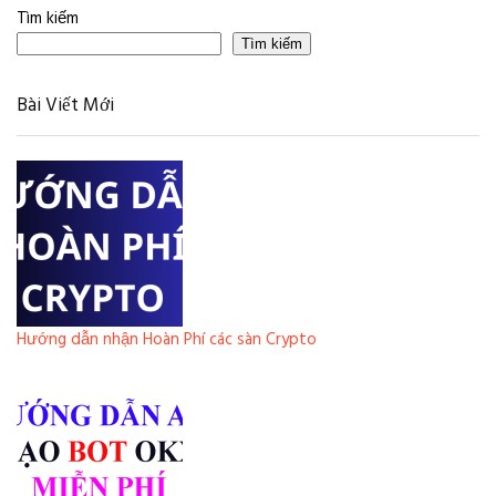
Tìm kiếm
Tìm kiếm
Bài Viết Mới
Hướng dẫn nhận Hoàn Phí các sàn Crypto