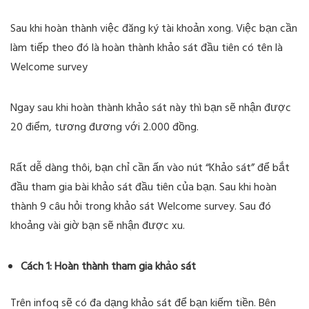
Sau khi hoàn thành việc đăng ký tài khoản xong. Việc bạn cần
làm tiếp theo đó là hoàn thành khảo sát đầu tiên có tên là
Welcome survey
Ngay sau khi hoàn thành khảo sát này thì bạn sẽ nhận được
20 điểm, tương đương với 2.000 đồng.
Rất dễ dàng thôi, bạn chỉ cần ấn vào nút “Khảo sát” để bắt
đầu tham gia bài khảo sát đầu tiên của bạn. Sau khi hoàn
thành 9 câu hỏi trong khảo sát Welcome survey. Sau đó
khoảng vài giờ bạn sẽ nhận được xu.
Cách 1: Hoàn thành tham gia khảo sát
Trên infoq sẽ có đa dạng khảo sát để bạn kiếm tiền. Bên