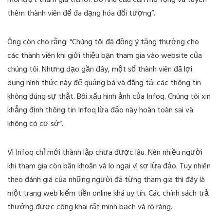
thêm thành viên để đa dạng hóa đối tượng”.
Ông còn cho rằng: “Chúng tôi đã đồng ý tặng thưởng cho
các thành viên khi giới thiệu bạn tham gia vào website của
chúng tôi. Nhưng dạo gần đây, một số thành viên đã lợi
dụng hình thức này để quảng bá và đăng tải các thông tin
không đúng sự thật. Bôi xấu hình ảnh của Infoq. Chúng tôi xin
khẳng định thông tin Infoq lừa đảo này hoàn toàn sai và
không có cơ sở”.
Vì Infoq chỉ mới thành lập chưa được lâu. Nên nhiều người
khi tham gia còn băn khoăn và lo ngại vì sợ lừa đảo. Tuy nhiên
theo đánh giá của những người đã từng tham gia thì đây là
một trang web kiếm tiền online khá uy tín. Các chính sách trả
thưởng được công khai rất minh bạch và rõ ràng.