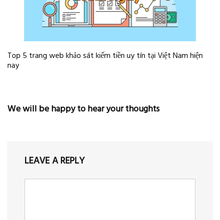
Top 5 trang web khảo sát kiếm tiền uy tín tại Việt Nam hiện
nay
We will be happy to hear your thoughts
LEAVE A REPLY