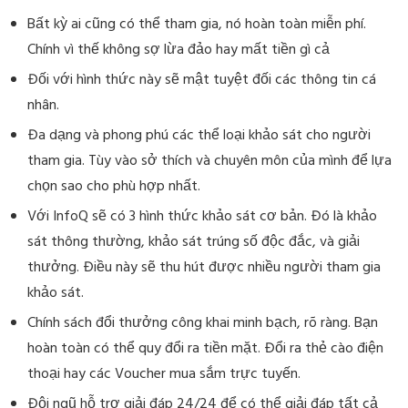
Bất kỳ ai cũng có thể tham gia, nó hoàn toàn miễn phí.
Chính vì thế không sợ lừa đảo hay mất tiền gì cả
Đối với hình thức này sẽ mật tuyệt đối các thông tin cá
nhân.
Đa dạng và phong phú các thể loại khảo sát cho người
tham gia. Tùy vào sở thích và chuyên môn của mình để lựa
chọn sao cho phù hợp nhất.
Với InfoQ sẽ có 3 hình thức khảo sát cơ bản. Đó là khảo
sát thông thường, khảo sát trúng số độc đắc, và giải
thưởng. Điều này sẽ thu hút được nhiều người tham gia
khảo sát.
Chính sách đổi thưởng công khai minh bạch, rõ ràng. Bạn
hoàn toàn có thể quy đổi ra tiền mặt. Đổi ra thẻ cào điện
thoại hay các Voucher mua sắm trực tuyến.
Đội ngũ hỗ trợ giải đáp 24/24 để có thể giải đáp tất cả