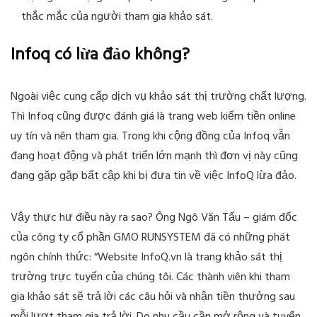
thắc mắc của người tham gia khảo sát.
Infoq có lừa đảo không?
Ngoài việc cung cấp dịch vụ khảo sát thị trường chất lượng.
Thì Infoq cũng được đánh giá là trang web kiếm tiền online
uy tín và nên tham gia. Trong khi cộng đồng của Infoq vẫn
đang hoạt động và phát triển lớn mạnh thì đơn vị này cũng
đang gặp gặp bất cập khi bị đưa tin về việc InfoQ lừa đảo.
Vậy thực hư điều này ra sao? Ông Ngô Văn Tẩu – giám đốc
của công ty cổ phần GMO RUNSYSTEM đã có những phát
ngôn chính thức: “Website InfoQ.vn là trang khảo sát thị
trường trực tuyến của chúng tôi. Các thành viên khi tham
gia khảo sát sẽ trả lời các câu hỏi và nhận tiền thưởng sau
mỗi lượt tham gia trả lời. Do nhu cầu cần mở rộng và tuyển