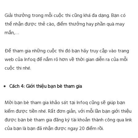
Giải thưởng trong mỗi cuộc thi cũng khá đa dạng. Bạn có
thể nhận được thẻ cào, điểm thưởng hay phần quà may
mắn,…
Để tham gia những cuộc thi đó bạn hãy truy cập vào trang
web của Infoq để nắm rõ hơn về thời gian diễn ra của mỗi
cuộc thi nhé.
Cách 4: Giới thiệu bạn bè tham gia
Mời bạn bè tham gia khảo sát tại Infoq cũng sẽ giúp bạn
kiếm được tiền nhé. Rất đơn giản, với mỗi lần bạn giới thiệu
được bạn bè tham gia đăng ký tài khoản thành công qua link
của bạn là bạn đã nhận được ngay 20 điểm rồi.