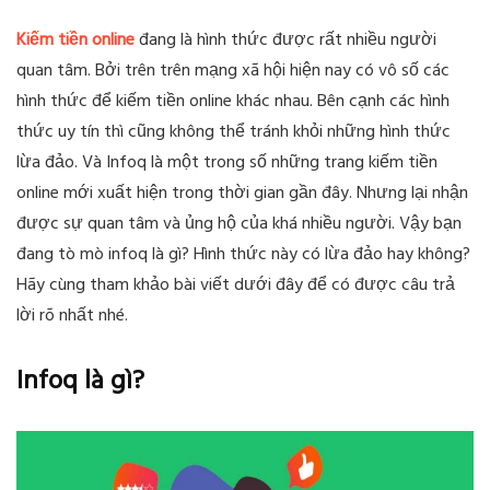
Kiếm tiền online
đang là hình thức được rất nhiều người
quan tâm. Bởi trên trên mạng xã hội hiện nay có vô số các
hình thức để kiếm tiền online khác nhau. Bên cạnh các hình
thức uy tín thì cũng không thể tránh khỏi những hình thức
lừa đảo. Và Infoq là một trong số những trang kiếm tiền
online mới xuất hiện trong thời gian gần đây. Nhưng lại nhận
được sự quan tâm và ủng hộ của khá nhiều người. Vậy bạn
đang tò mò infoq là gì? Hình thức này có lừa đảo hay không?
Hãy cùng tham khảo bài viết dưới đây để có được câu trả
lời rõ nhất nhé.
Infoq là gì?